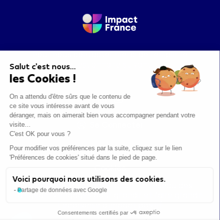
Pour nous contacter merci de remplir le
questionnaire suivant
.
Salut c'est nous...
les Cookies !
On a attendu d'être sûrs que le contenu de
ce site vous intéresse avant de vous
déranger, mais on aimerait bien vous accompagner pendant votre
Se Connecter
visite...
C'est OK pour vous ?
Pour modifier vos préférences par la suite, cliquez sur le lien
Mentions légales
'Préférences de cookies' situé dans le pied de page.
Cookies
Voici pourquoi nous utilisons des cookies.
Mouvement Impact France : le réseau des
Partage de données avec Google
dirigeants engagés pour grandir et faire grandir
l'économie à impact positif
Consentements certifiés par