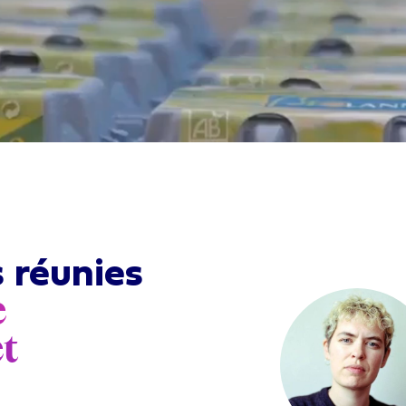
 réunies
e
et