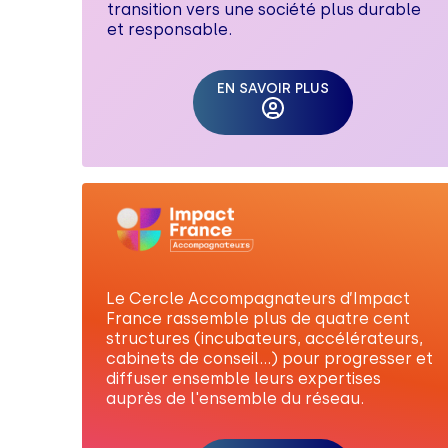
transition vers une société plus durable
et responsable.
EN SAVOIR PLUS
Le Cercle Accompagnateurs d’Impact
France rassemble plus de quatre cent
structures (incubateurs, accélérateurs,
cabinets de conseil…) pour progresser et
diffuser ensemble leurs expertises
auprès de l'ensemble du réseau.