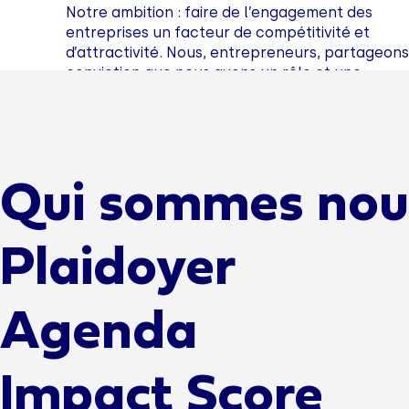
Notre ambition : faire de l’engagement des
entreprises un facteur de compétitivité et
d’attractivité. Nous, entrepreneurs, partageons
conviction que nous avons un rôle et une
responsabilité essentielle dans l’édification d’u
économie prospère, juste, et respectueuse des
limites planétaires.
J'ADHÈRE
Qui sommes nou
Plaidoyer
Agenda
Impact Score