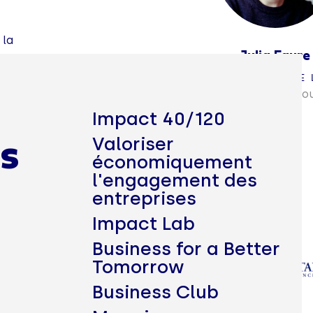
 la
Julia Faure
ne
COFONDATRICE DE 
Co-présidente du m
Impact 40/120
Valoriser
s
économiquement
l'engagement des
entreprises
Impact Lab
Business for a Better
Tomorrow
Business Club