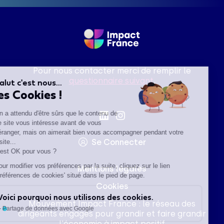
Pour nous contacter merci de remplir le
questionnaire suivant
.
Salut c'est nous...
les Cookies !
On a attendu d'être sûrs que le contenu de
ce site vous intéresse avant de vous
déranger, mais on aimerait bien vous accompagner pendant votre
Se Connecter
visite...
C'est OK pour vous ?
Pour modifier vos préférences par la suite, cliquez sur le lien
Mentions légales
'Préférences de cookies' situé dans le pied de page.
Cookies
Voici pourquoi nous utilisons des cookies.
Mouvement Impact France : le réseau des
Partage de données avec Google
dirigeants engagés pour grandir et faire grandir
l'économie à impact positif