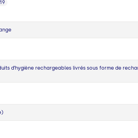
19
range
its d’hygiène rechargeables livrés sous forme de recha
e)