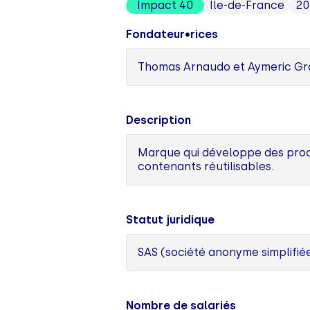
Impact 40
Île-de-France
20
Fondateur•rices
Thomas Arnaudo et Aymeric G
Description
Marque qui développe des produ
contenants réutilisables.
Statut juridique
SAS (société anonyme simplifié
Nombre de salariés