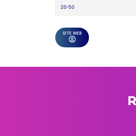
20-50
SITE WEB
R