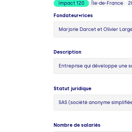
Impact 120
Île-de-France
2
Fondateur•rices
Marjorie Darcet et Olivier Larg
Description
Entreprise qui développe une so
Statut juridique
SAS (société anonyme simplifié
Nombre de salariés