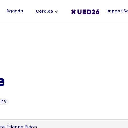
Agenda
Impact S
Cercles
e
019
rre-Etienne Bidon