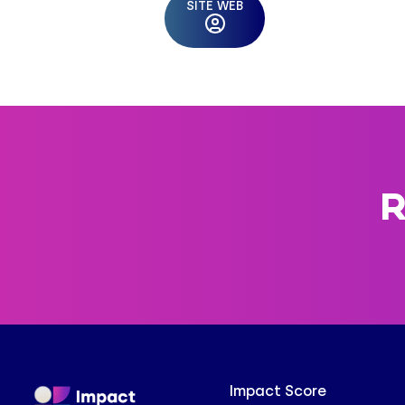
SITE WEB
R
Impact Score