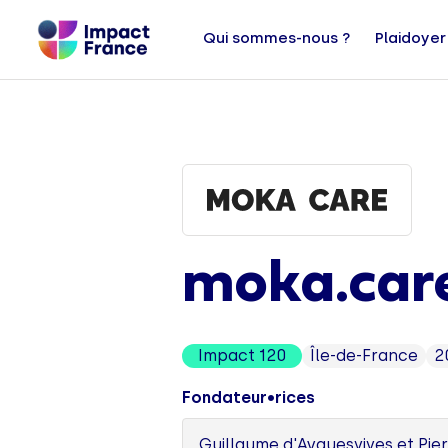
Qui sommes-nous ?
Plaidoyer
moka.car
Impact 120
Île-de-France
2
Fondateur•rices
Guillaume d'Ayguesvives et Pie