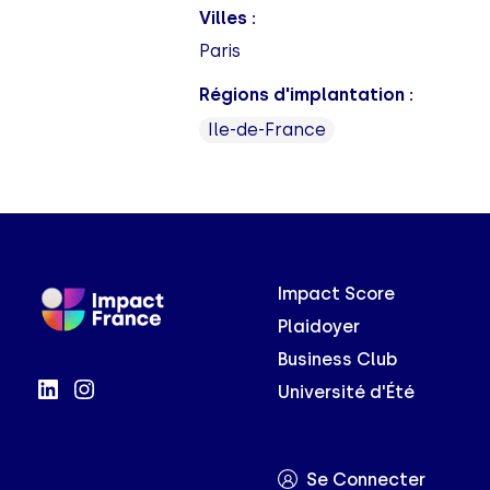
Villes :
Paris
Régions d'implantation :
Ile-de-France
Impact Score
Plaidoyer
Business Club
Université d'Été
Se Connecter
Axeptio consent
Plateforme de Gestion du Consentement : Personnalisez vo