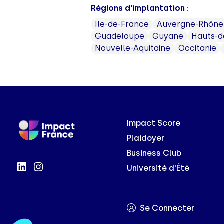
Régions d'implantation :
Ile-de-France
Auvergne-Rhône
Guadeloupe
Guyane
Hauts-d
Nouvelle-Aquitaine
Occitanie
Impact Score
Plaidoyer
Business Club
Université d'Été
Se Connecter
Axeptio consent
Plateforme de Gestion du Consentement : Personnalisez vo