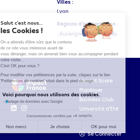
Villes :
Lyon
Salut c'est nous...
Régions d'implantation :
les Cookies !
Auvergne-Rhône-Alpes
On a attendu d'être sûrs que le contenu
de ce site vous intéresse avant de
vous déranger, mais on aimerait bien vous accompagner pendant
votre visite...
C'est OK pour vous ?
Pour modifier vos préférences par la suite, cliquez sur le lien
Impact Score
'Préférences de cookies' situé dans le pied de page.
Plaidoyer
Voici pourquoi nous utilisons des cookies.
Business Club
Partage de données avec Google
Université d'Été
Consentements certifiés par
Non merci
Je choisis
OK pour moi
Se Connecter
Axeptio consent
Plateforme de Gestion du Consentement : Personnalisez vo