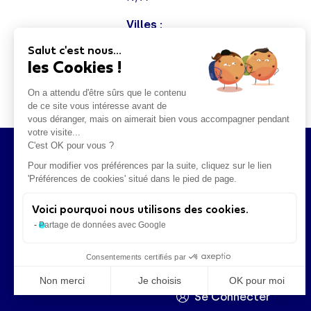
Villes :
Salut c'est nous...
Régions d'implantation :
les Cookies !
Ile-de-France
On a attendu d'être sûrs que le contenu
de ce site vous intéresse avant de
vous déranger, mais on aimerait bien vous accompagner pendant
votre visite...
C'est OK pour vous ?
Pour modifier vos préférences par la suite, cliquez sur le lien
Impact Score
'Préférences de cookies' situé dans le pied de page.
Plaidoyer
Voici pourquoi nous utilisons des cookies.
Business Club
Partage de données avec Google
Université d'Été
Consentements certifiés par
Non merci
Je choisis
OK pour moi
Se Connecter
Axeptio consent
Plateforme de Gestion du Consentement : Personnalisez vo