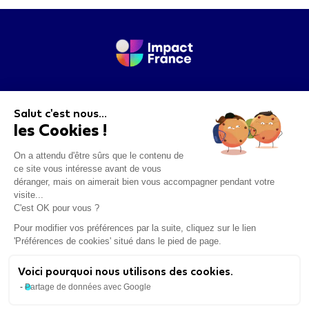
Pour nous contacter merci de remplir le
questionnaire suivant
.
Salut c'est nous...
les Cookies !
On a attendu d'être sûrs que le contenu de
ce site vous intéresse avant de vous
déranger, mais on aimerait bien vous accompagner pendant votre
Se Connecter
visite...
C'est OK pour vous ?
Pour modifier vos préférences par la suite, cliquez sur le lien
Mentions légales
'Préférences de cookies' situé dans le pied de page.
Cookies
Voici pourquoi nous utilisons des cookies.
Mouvement Impact France : le réseau des
Partage de données avec Google
dirigeants engagés pour grandir et faire grandir
l'économie à impact positif