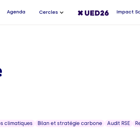
Agenda
Impact S
Cercles
e
s climatiques
Bilan et stratégie carbone
Audit RSE
R