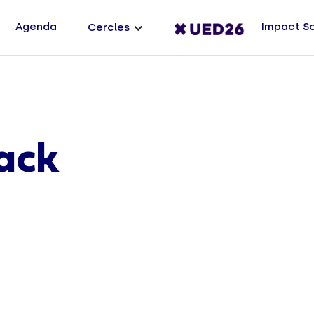
Agenda
Impact S
Cercles
ack