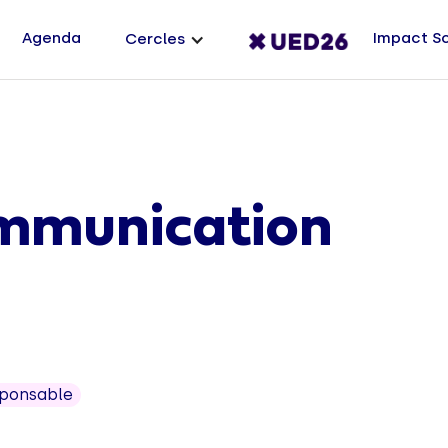
Agenda
Impact S
Cercles
ommunication
sponsable