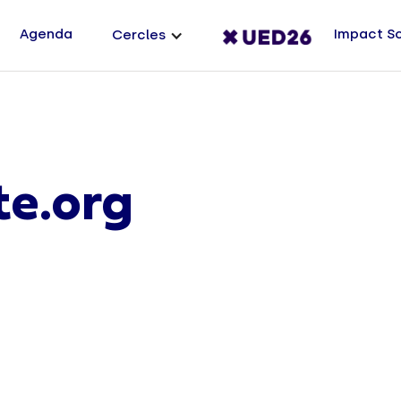
Agenda
Impact S
Cercles
te.org