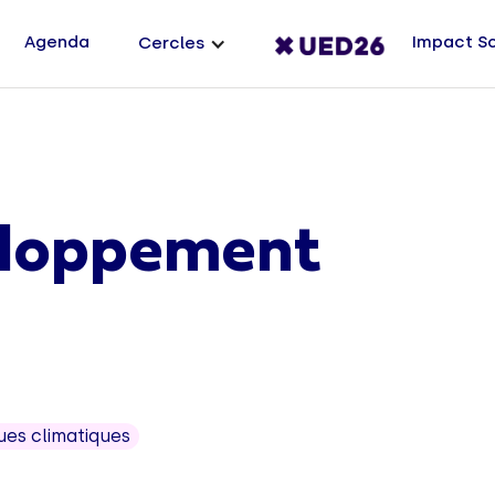
Agenda
Impact S
Cercles
loppement
ues climatiques