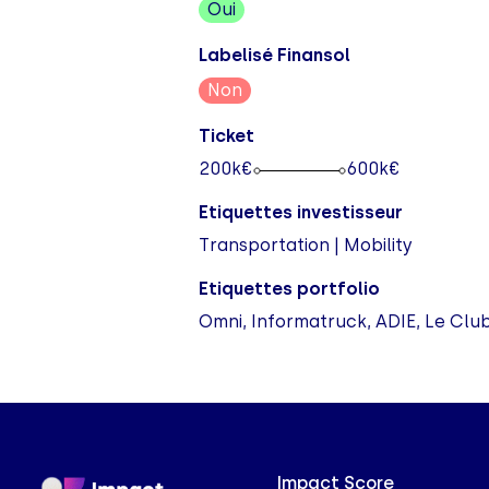
Oui
Labelisé Finansol
Non
Ticket
200
k€
600
k€
Etiquettes investisseur
Transportation | Mobility
Etiquettes portfolio
Omni, Informatruck, ADIE, Le Club 
Impact Score