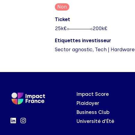
Non
Ticket
25
k€
200
k€
Etiquettes investisseur
Sector agnostic, Tech | Hardware
Impact Score
Plaidoyer
Business Club
Université d'Été