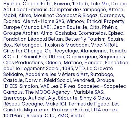
Hydrao, Coq en Pâte, Kawaa, 1D Lab, Tale Me, Dream
Act, Label Emmaüs, Comptoir de Campagne, Altern
Mobil, Alima, Moulinot Compost & Biogaz, Carenews,
Exoneo, Alenvi - Home SAS, Wimoov, Ethical Property
Europe (Mundo LAB), Jean Bouteille, Citiz, Phénix,
Groupe Archer, Alma, Goshaba, Ecomatelas, Episec,
Fondation Léopold Bellan, Betterfly Tourism, Solaire
Box, Kelbongoo!, Illusion & Macadam, Vrac'N Roll,
Gifts for Change, Co-Recyclage, Alancienne, Tomato
& Co, Le Social Bar, Ulteria, Conciergerie, Séquences
Clés Productions, Odesia, Matrice, Handéo, Fondation
pour le Logement Social, 1083, VTD, La Cravate
Solidaire, Académie les Métiers d'Art, Rutabago,
Castalie, Darwin, Résid'Social, Vendredi, Groupe
ID'EES, Simplon, VAE Les 2 Rives, Scopelec - Scopelec
Campus, The MOOC Agency - Variable SAS,
Enercoop, Auticiel, Alyl Sécurité, Sinny & Ooko,
Réseau Cocagne, Make ICI, Fermes de Figeac, Les
Cuistots Migrateurs, ProfessorBob.ai, LITA.co - ex.
1001Pact, Réseau Citiz, YMO, Vesto