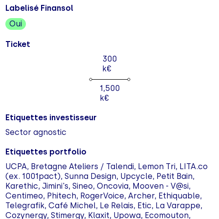
Labelisé Finansol
Oui
Ticket
300
k€
1,500
k€
Etiquettes investisseur
Sector agnostic
Etiquettes portfolio
UCPA, Bretagne Ateliers / Talendi, Lemon Tri, LITA.co
(ex. 1001pact), Sunna Design, Upcycle, Petit Bain,
Karethic, Jimini's, Sineo, Oncovia, Mooven - V@si,
Centimeo, Phitech, RogerVoice, Archer, Ethiquable,
Telegrafik, Café Michel, Le Relais, Etic, La Varappe,
Cozynergy, Stimergy, Klaxit, Upowa, Ecomouton,