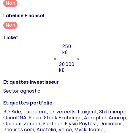
Non
Labelisé Finansol
Non
Ticket
250
k€
20,000
k€
Etiquettes investisseur
Sector agnostic
Etiquettes portfolio
3D-Side, Turbulent, Univercells, Fluigent, Shiftmeapp,
OncoDNA, Social Stock Exchange, Aproplan, Acarup,
Opinum, Zencar, Santech, Elysia Raytest, Domobios,
2houses.com, Auctelia, Velco, Myskillcamp,