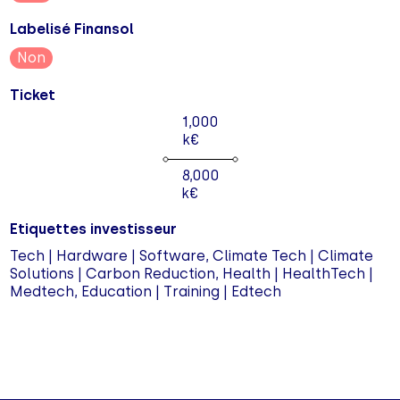
Labelisé Finansol
Non
Ticket
1,000
k€
8,000
k€
Etiquettes investisseur
Tech | Hardware | Software, Climate Tech | Climate
Solutions | Carbon Reduction, Health | HealthTech |
Medtech, Education | Training | Edtech