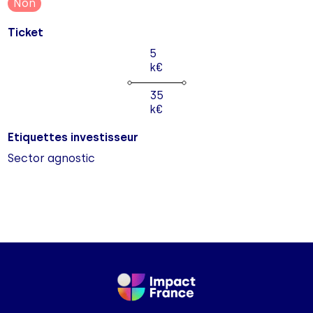
Non
Ticket
5
k€
35
k€
Etiquettes investisseur
Sector agnostic