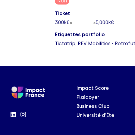
Non
Ticket
300
k€
5,000
k€
Etiquettes portfolio
Tictatrip, REV Mobilities - Retrofu
Impact Score
Plaidoyer
Business Club
Université d'Été