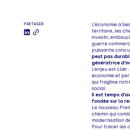
PARTAGER
L’économie a beso
territoire, les 
investir, embauc
guerre commerci
puissante concur
peut pas durabl
génératrice d’in
L’enjeu est clair
économie et perm
qui fragilise no
social.
Il est temps d’a
fondée sur la re
Le nouveau Premi
chemin qui combi
modernisation d
Pour tracer les 