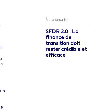
À lire ensuite
r
SFDR 2.0 : La
finance de
transition doit
el
rester crédible et
efficace
re
es
e
 un
le