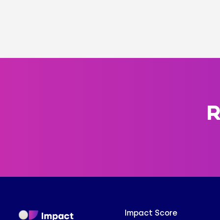
R
Salut c'est nous...
les Cookies !
On a attendu d'être sûrs que le contenu de ce site vous intéresse
avant de vous déranger, mais on aimerait bien vous
accompagner pendant votre visite...
C'est OK pour vous ?
Pour modifier vos préférences par la suite, cliquez sur le lien
Impact Score
'Préférences de cookies' situé dans le pied de page.