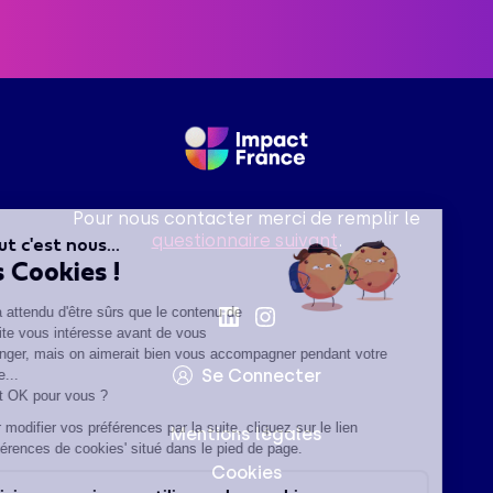
Pour nous contacter merci de remplir le
questionnaire suivant
.
Salut c'est nous...
les Cookies !
On a attendu d'être sûrs que le contenu de
ce site vous intéresse avant de vous
déranger, mais on aimerait bien vous accompagner pendant votre
Se Connecter
visite...
C'est OK pour vous ?
Pour modifier vos préférences par la suite, cliquez sur le lien
Mentions légales
'Préférences de cookies' situé dans le pied de page.
Cookies