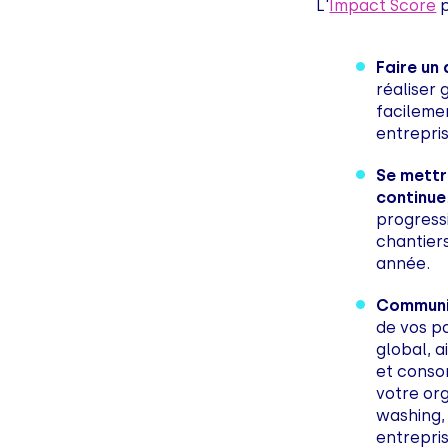
L'
Impact Score
p
Faire un
réaliser 
facilemen
entrepris
Se mettr
continue
progress
chantier
année.
Communiq
de vos p
global, a
et conso
votre org
washing,
entrepri