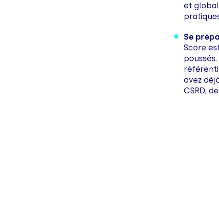
et globa
pratiques
Se prépa
Score es
poussés. 
référenti
avez déj
CSRD, de