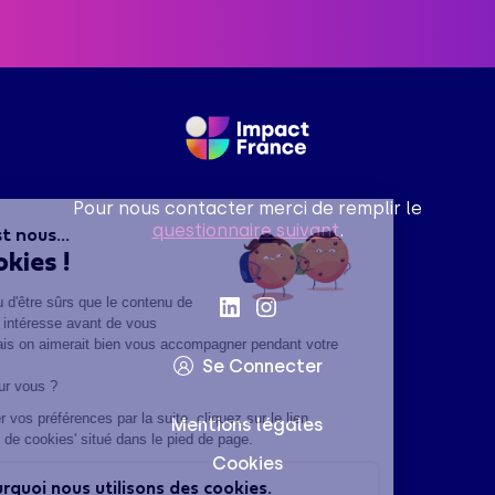
Pour nous contacter merci de remplir le
questionnaire suivant
.
Salut c'est nous...
les Cookies !
On a attendu d'être sûrs que le contenu de
ce site vous intéresse avant de vous
déranger, mais on aimerait bien vous accompagner pendant votre
Se Connecter
visite...
C'est OK pour vous ?
Pour modifier vos préférences par la suite, cliquez sur le lien
Mentions légales
'Préférences de cookies' situé dans le pied de page.
Cookies
Voici pourquoi nous utilisons des cookies.