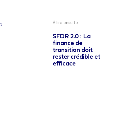
À lire ensuite
is
n
SFDR 2.0 : La
e
finance de
transition doit
rester crédible et
efficace