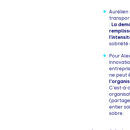
Aurélien 
transport
:
La dema
rempliss
l’intensi
sobriété 
Pour Ale
innovati
entrepri
ne peut 
l'organi
C'est-à-d
organisat
(partage
entier so
sobre.