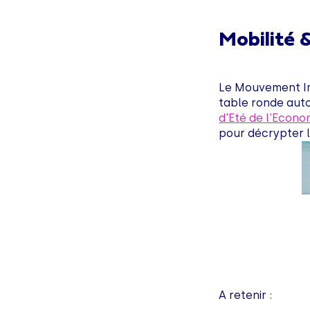
Mobilité &
Le Mouvement Im
table ronde auto
d'Eté de l'Econ
pour décrypter l
A retenir :