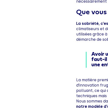
nécessairement l
Que vous 
La sobriété, c’e
climatiseurs et 
utilisées grâce à
démarche de sob
Avoir 
faut-i
une en
La matière premi
d’innovation fr
polluant, ce qui
techniques mais
Nous sommes d
notre modèle d’