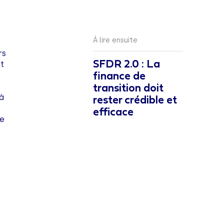
À lire ensuite
rs
st
SFDR 2.0 : La
finance de
transition doit
 à
rester crédible et
efficace
de