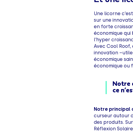
Une licorne c’es
sur une innovatio
en forte croissa
économique qui b
l’hyper croissa
Avec Cool Roof, o
innovation –util
économique sain 
économique ou fi
Notre a
ce n’e
Notre principal
curseur autour d
des produits. Su
Réflexion Solaire