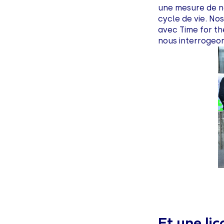
une mesure de n
cycle de vie. No
avec Time for th
nous interrogeo
Et une li