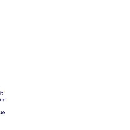
r
it
 un
que