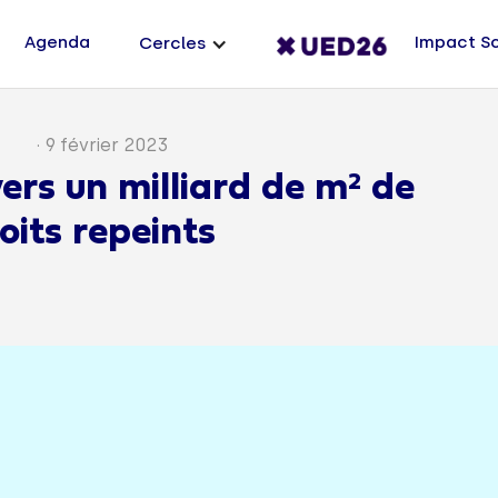
Agenda
Impact S
Cercles
·
9 février 2023
vers un milliard de m² de
toits repeints