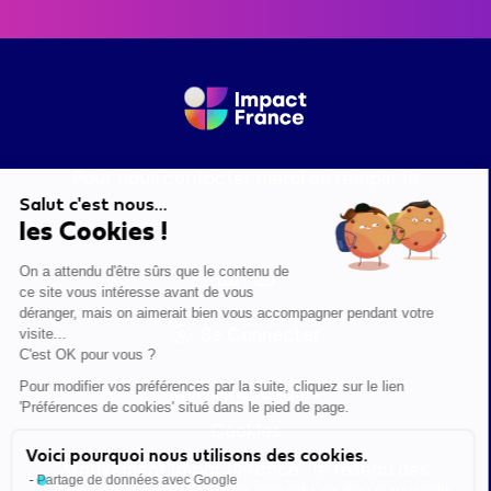
Pour nous contacter merci de remplir le
questionnaire suivant
.
Salut c'est nous...
les Cookies !
On a attendu d'être sûrs que le contenu de
ce site vous intéresse avant de vous
déranger, mais on aimerait bien vous accompagner pendant votre
Se Connecter
visite...
C'est OK pour vous ?
Pour modifier vos préférences par la suite, cliquez sur le lien
Mentions légales
'Préférences de cookies' situé dans le pied de page.
Cookies
Voici pourquoi nous utilisons des cookies.
Mouvement Impact France : le réseau des
Partage de données avec Google