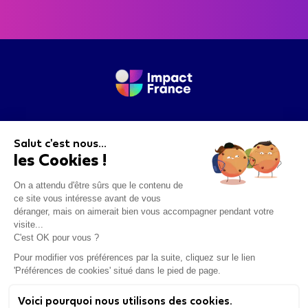
Pour nous contacter merci de remplir le
questionnaire suivant
.
Salut c'est nous...
les Cookies !
On a attendu d'être sûrs que le contenu de
ce site vous intéresse avant de vous
déranger, mais on aimerait bien vous accompagner pendant votre
Se Connecter
visite...
C'est OK pour vous ?
Pour modifier vos préférences par la suite, cliquez sur le lien
Mentions légales
'Préférences de cookies' situé dans le pied de page.
Cookies
Voici pourquoi nous utilisons des cookies.