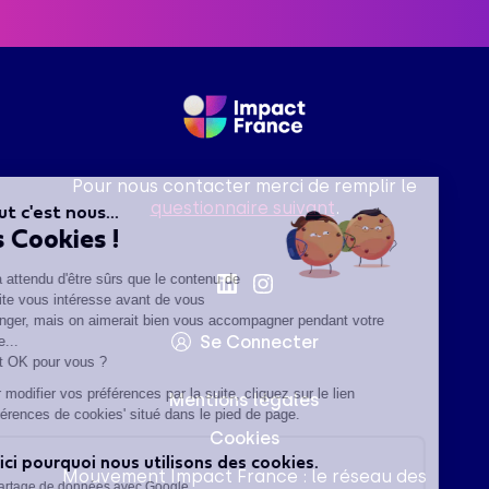
Pour nous contacter merci de remplir le
questionnaire suivant
.
Salut c'est nous...
les Cookies !
On a attendu d'être sûrs que le contenu de
ce site vous intéresse avant de vous
déranger, mais on aimerait bien vous accompagner pendant votre
Se Connecter
visite...
C'est OK pour vous ?
Pour modifier vos préférences par la suite, cliquez sur le lien
Mentions légales
'Préférences de cookies' situé dans le pied de page.
Cookies
Voici pourquoi nous utilisons des cookies.
Mouvement Impact France : le réseau des
Partage de données avec Google