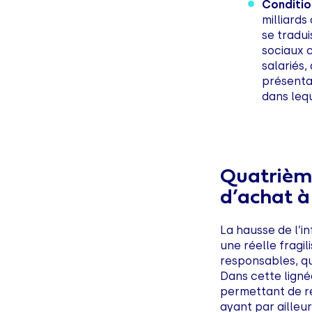
Conditio
milliard
se tradui
sociaux 
salariés,
présentan
dans lequ
Quatrième
d’achat à
La hausse de l’i
une réelle fragi
responsables, qui
Dans cette ligné
permettant de ré
ayant par ailleur