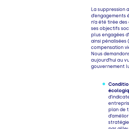
La suppression 
d’engagements é
n’a été tirée des
ses objectifs so
plus engagées d’
ainsi pénalisées 
compensation via
Nous demandons 
aujourd’hui au v
gouvernement l
Conditio
écologiq
d’indica
entrepris
plan de t
d’amélior
stratégi
par aille