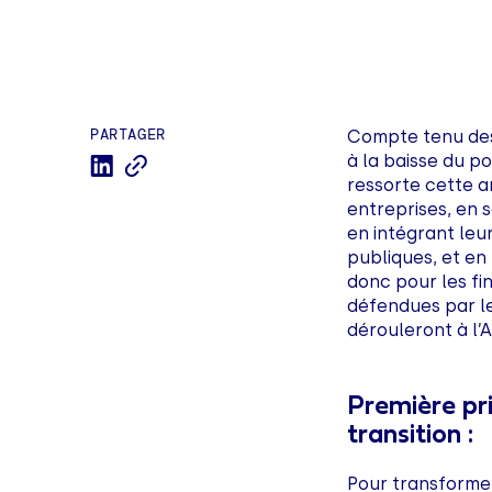
PARTAGER
Compte tenu des d
à la baisse du po
ressorte cette a
entreprises, en 
en intégrant leu
publiques, et en 
donc pour les fi
défendues par l
dérouleront à l’
Première pri
transition :
Pour transformer