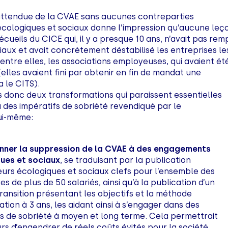
attendue de la CVAE sans aucunes contreparties
cologiques et sociaux donne l’impression qu’aucune leç
 écueils du CICE qui, il y a presque 10 ans, n’avait pas remp
ciaux et avait concrètement déstabilisé les entreprises le
entre elles, les associations employeuses, qui avaient ét
(elles avaient fini par obtenir en fin de mandat une
 le CITS).
donc deux transformations qui paraissent essentielles
u des impératifs de sobriété revendiqué par le
ui-même:
nner la suppression de la CVAE à des engagements
ues et sociaux
, se traduisant par la publication
teurs écologiques et sociaux clefs pour l’ensemble des
es de plus de 50 salariés, ainsi qu’à la publication d’un
ransition présentant les objectifs et la méthode
ation à 3 ans, les aidant ainsi à s’engager dans des
es de sobriété à moyen et long terme. Cela permettrait
urs d’engendrer de réels coûts évités pour la société