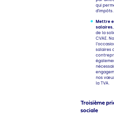
qui perm
d’impôts.
Mettre e
salaires
de la sol
CVAE. No
l’occasio
salaires 
contrepr
égalemen
nécessair
engageme
nos vœux
la TVA.
Troisième pri
sociale