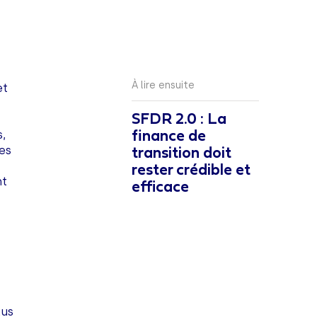
À lire ensuite
et
SFDR 2.0 : La
s,
finance de
ues
transition doit
rester crédible et
nt
efficace
lus