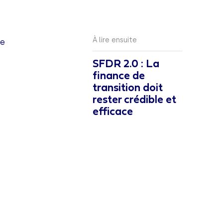
À lire ensuite
re
SFDR 2.0 : La
finance de
transition doit
rester crédible et
efficace