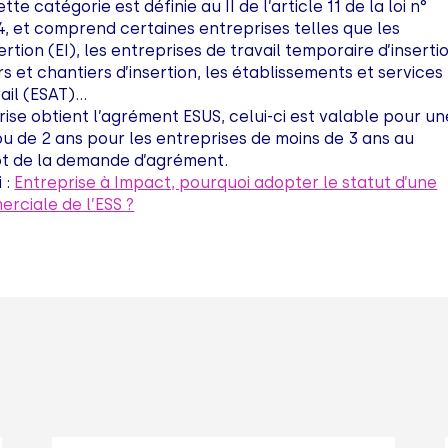
te catégorie est définie au II de l’article 11 de la loi n°
, et comprend certaines entreprises telles que les
ertion (EI), les entreprises de travail temporaire d’inserti
ers et chantiers d’insertion, les établissements et services
vail (ESAT)...
rise obtient l’agrément ESUS, celui-ci est valable pour un
ou de 2 ans pour les entreprises de moins de 3 ans au
t de la demande d’agrément.
 :
Entreprise à Impact, pourquoi adopter le statut d’une
rciale de l’ESS ?