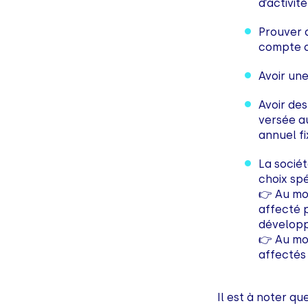
d’activité
Prouver q
compte de
Avoir un
Avoir des
versée a
annuel fi
La sociét
choix spé
👉 Au mo
affecté p
dévelop
👉 Au mo
affectés 
Il est à noter qu