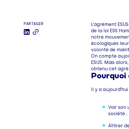
PARTAGER
L’agrément ESUS (
de la loi ESS Ha
notre mouvement 
écologiques leur
volonté de maint
On compte aujou
ESUS. Mais alors
obtenu cet agré
Pourquoi 
Il y a aujourd’h
Voir son 
société ;
Attirer d