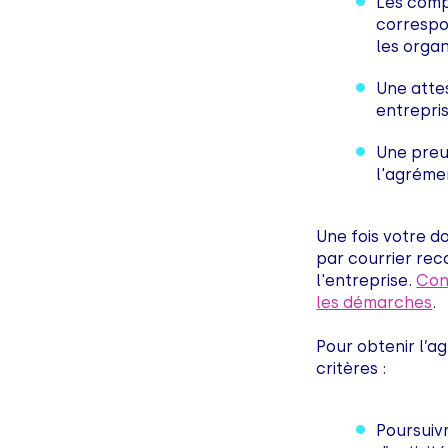
Les comp
correspo
les organ
Une attes
entrepris
Une preu
l'agréme
Une fois votre d
par courrier re
l'entreprise.
Con
les démarches
.
Pour obtenir l’a
critères :
Poursuiv