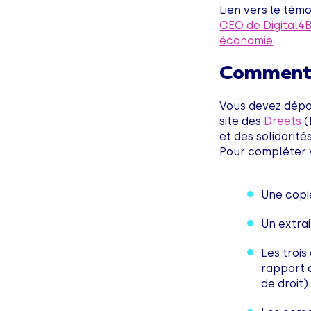
Lien vers le tém
CEO de Digital4B
économie
Comment 
Vous devez dépo
site des
Dreets
(
et des solidarité
Pour compléter v
Une copie
Un extra
Les troi
rapport 
de droit) 