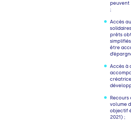
peuvent 
;
Accès aux
solidaire
prêts obt
simplifié
être acc
d’épargne
Accès à 
accompag
créatric
dévelop
Recours 
volume d
objectif
2021) ;